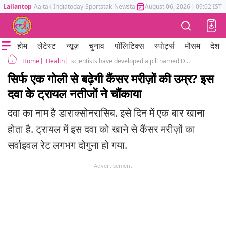
Lallantop
Aajtak
Indiatoday
Sportstak
Newstak
Mumbai Tak
August 06, 2026
Astrotak
|
09:02 IST
होम
लेटेस्ट
न्यूज़
चुनाव
पॉलिटिक्स
स्पोर्ट्स
मौसम
देश
Health
scientists have developed a pill named Daraxonrasib which can being used in pancreatic cancer treatment
Home
सिर्फ एक गोली से बढ़ेगी कैंसर मरीज़ों की उम्र? इस
दवा के ट्रायल नतीजों ने चौंकाया
दवा का नाम है डाराक्सोनरासिब. इसे दिन में एक बार खाना
होता है. ट्रायल में इस दवा को खाने से कैंसर मरीज़ों का
सर्वाइवल रेट लगभग दोगुना हो गया.
Advertisement