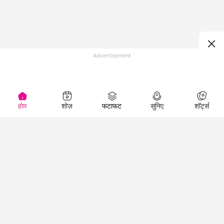
Advertisement
होम
शोज़
फटाफट
सुनिए
शॉर्ट्स
(
)
Top Shows
LallanKhas News
Entertainment
News
The Lallantop Show
Hindi Satire & Humor
Duniyadaari
Lallankhas Specials
Guest in the
Breaking News
Entertainment News
Newsroom
Top Political News
Hindi
Netanagri
Hindi
Top stories Cinema
Lallantop Baithki
Top History News
Entertainment Special
Kharcha Paani
Real Stories News
News
Aasan Bhasha Mein
Latest Political News
Top movies series
Social List
Top Literature News
review
Tarikh
Top Persons News
Latest Entertainment
Sehat
Top Profiles
News
The Cinema Show
Viral News