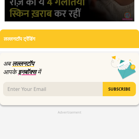
0
seconds
of
लल्लनटॉप ट्रेंडिंग
11
minutes,
30
seconds
अब
लल्लनटॉप
आपके
इनबॉक्स
में
SUBSCRIBE
Advertisement