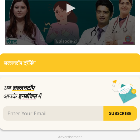
0
seconds
of
लल्लनटॉप ट्रेंडिंग
32
minutes,
0
अब
लल्लनटॉप
आपके
इनबॉक्स
में
SUBSCRIBE
Advertisement