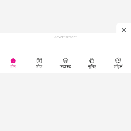
Advertisement
होम
शोज़
फटाफट
सुनिए
शॉर्ट्स
(
)
Top Shows
LallanKhas News
Entertainment
News
The Lallantop Show
Hindi Satire & Humor
Duniyadaari
Lallankhas Specials
Guest in the
Breaking News
Entertainment News
Newsroom
Top Political News
Hindi
Netanagri
Hindi
Top stories Cinema
Lallantop Baithki
Top History News
Entertainment Special