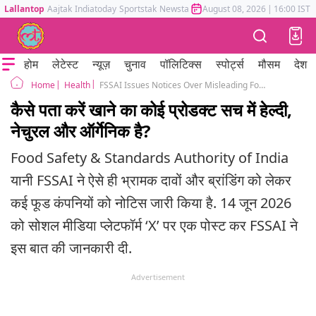
Lallantop
Aajtak
Indiatoday
Sportstak
Newstak
Mumbai Tak
August 08, 2026
Astrotak
|
16:00 IST
होम
लेटेस्ट
न्यूज़
चुनाव
पॉलिटिक्स
स्पोर्ट्स
मौसम
देश
Health
FSSAI Issues Notices Over Misleading Food Claims And Branding
Home
कैसे पता करें खाने का कोई प्रोडक्ट सच में हेल्दी,
नेचुरल और ऑर्गेनिक है?
Food Safety & Standards Authority of India
यानी FSSAI ने ऐसे ही भ्रामक दावों और ब्रांडिंग को लेकर
कई फूड कंपनियों को नोटिस जारी किया है. 14 जून 2026
को सोशल मीडिया प्लेटफॉर्म ‘X’ पर एक पोस्ट कर FSSAI ने
इस बात की जानकारी दी.
Advertisement