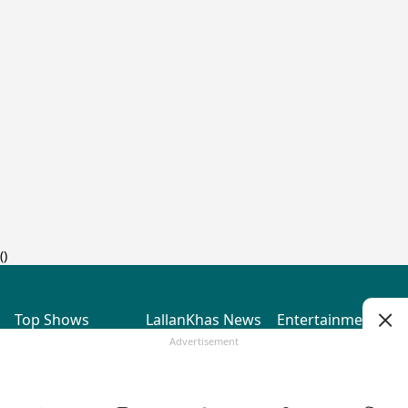
(
)
Top Shows
LallanKhas News
Entertainment
News
The Lallantop Show
Hindi Satire & Humor
Advertisement
Duniyadaari
Lallankhas Specials
Guest in the
Breaking News
Entertainment News
Newsroom
Top Political News
Hindi
Netanagri
Hindi
Top stories Cinema
Lallantop Baithki
Top History News
Entertainment Special
Kharcha Paani
Real Stories News
News