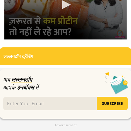
0
seconds
of
लल्लनटॉप ट्रेंडिंग
12
minutes,
14
seconds
अब
लल्लनटॉप
आपके
इनबॉक्स
में
SUBSCRIBE
Advertisement