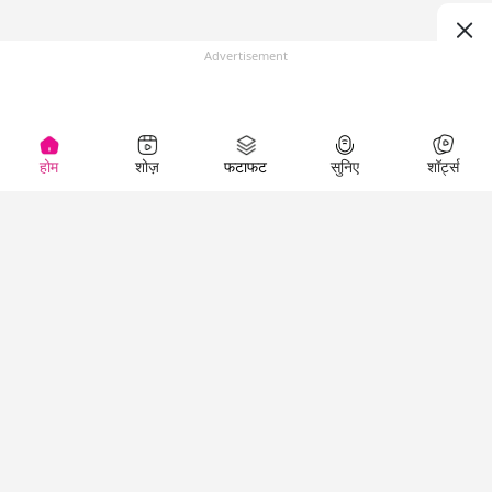
Advertisement
होम
शोज़
फटाफट
सुनिए
शॉर्ट्स
(
)
Top Shows
LallanKhas News
Entertainment
News
The Lallantop Show
Hindi Satire & Humor
Duniyadaari
Lallankhas Specials
Guest in the
Breaking News
Entertainment News
Newsroom
Top Political News
Hindi
Netanagri
Hindi
Top stories Cinema
Lallantop Baithki
Top History News
Entertainment Special
Kharcha Paani
Real Stories News
News
Aasan Bhasha Mein
Latest Political News
Top movies series
Social List
Top Literature News
review
Tarikh
Top Persons News
Latest Entertainment
Sehat
Top Profiles
News
The Cinema Show
Viral News
Business News
Technology
Top News
News
Business News in
Breaking News Hindi