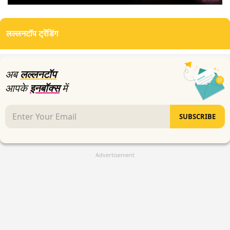
0
seconds
of
लल्लनटॉप ट्रेंडिंग
12
minutes,
41
seconds
अब
लल्लनटॉप
आपके
इनबॉक्स
में
SUBSCRIBE
Advertisement