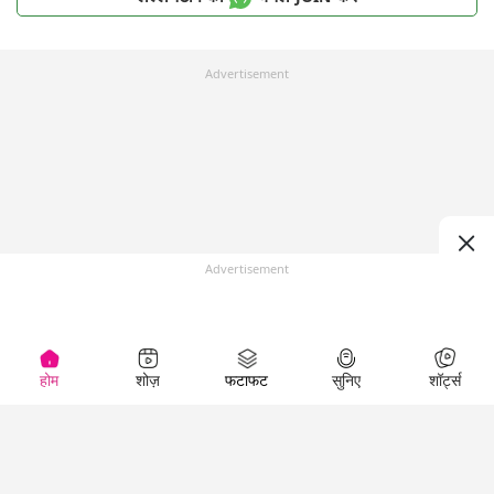
Advertisement
Advertisement
होम
शोज़
फटाफट
सुनिए
शॉर्ट्स
Top Shows
LallanKhas News
Entertainment
News
The Lallantop Show
Hindi Satire & Humor