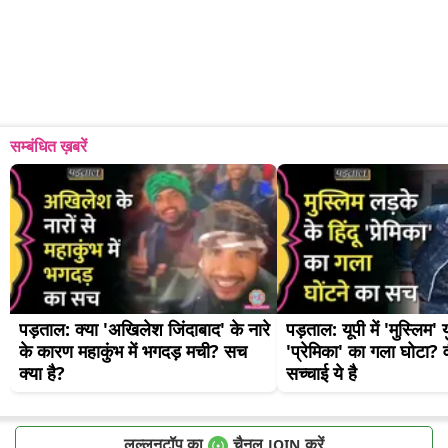
सम्बंधित ख़बरें
पड़ताल: क्या 'अखिलेश जिंदाबाद' के नारे 
पड़ताल: यूपी में 'मुस्लिम' य
के कारण महाकुंभ में भगदड़ मची? सच 
'प्रेमिका' का गला घोटा? 
क्या है?
सच्चाई ये है
लल्लनटॉप का
चैनल
करें
JOIN