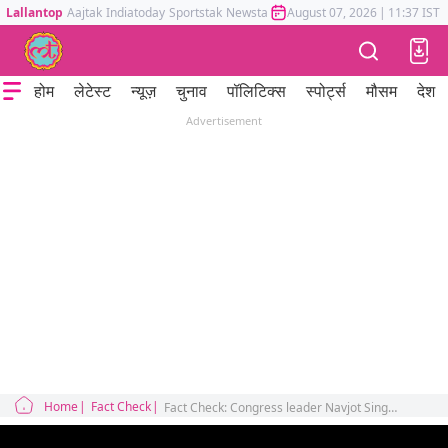
Lallantop
Aajtak
Indiatoday
Sportstak
Newstak
Mumbai Tak
August 07, 2026
Astrotak
|
11:37 IST
होम
लेटेस्ट
न्यूज़
चुनाव
पॉलिटिक्स
स्पोर्ट्स
मौसम
देश
Advertisement
Home
Fact Check
Fact Check: Congress leader Navjot Singh eating with former cricket Yograj Singh in 5 star hotel amid farmer Protest Claim viral