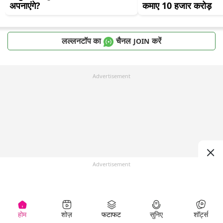
अपनाएंगे?
कमाए 10 हजार करोड़
लल्लनटॉप का
चैनल
करें
JOIN
Advertisement
Advertisement
होम
शोज़
फटाफट
सुनिए
शॉर्ट्स