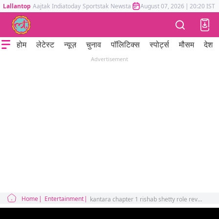
Lallantop
Aajtak
Indiatoday
Sportstak
Newstak
Mumbai Tak
August 07, 2026
Astrotak
|
20:20 IST
होम
लेटेस्ट
न्यूज़
चुनाव
पॉलिटिक्स
स्पोर्ट्स
मौसम
देश
Advertisement
Home
Entertainment
kantara chapter 1 rishab shetty role revealed film details out