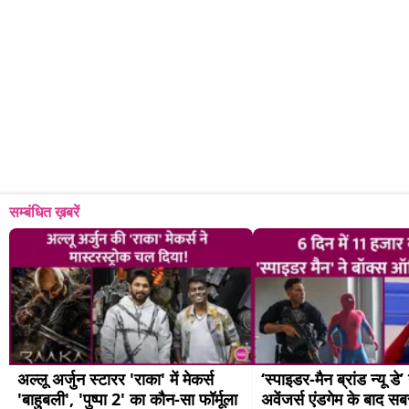
सम्बंधित ख़बरें
अल्लू अर्जुन स्टारर 'राका' में मेकर्स 
‘स्पाइडर-मैन ब्रांड न्यू डे’
'बाहुबली', 'पुष्पा 2' का कौन-सा फॉर्मूला 
अवेंजर्स एंडगेम के बाद सब