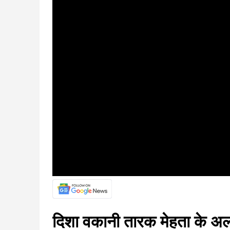
दिशा वकानी तारक मेहता के अ