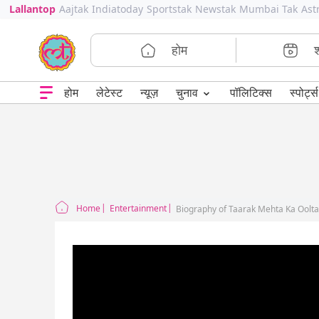
Lallantop
Aajtak
Indiatoday
Sportstak
Newstak
Mumbai Tak
Ast
होम
⌄
चुनाव
होम
लेटेस्ट
न्यूज़
पॉलिटिक्स
स्पोर्ट्स
Home
Entertainment