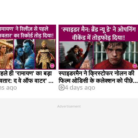
पहले ही 'रामायण' का बड़ा
स्पाइडरमैन ने क्रिस्टोफर नोलन की
अवतार: द वे ऑफ वाटर' को
फिल्म ओडिसी के कलेक्शन को पीछे
ns ago
4 days ago
छोड़ा
Advertisement