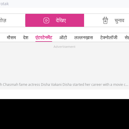
rotak
शोज़
देखिए
चुनाव
मौसम
देश
एंटरटेनमेंट
ऑटो
लल्लनख़ास
टेक्नोलॉजी
से
Advertisement
Biography of Taarak Mehta Ka Ooltah Chasmah fame actress Disha Vakani Disha started her career with a movie called Kamsin-The Untouched.