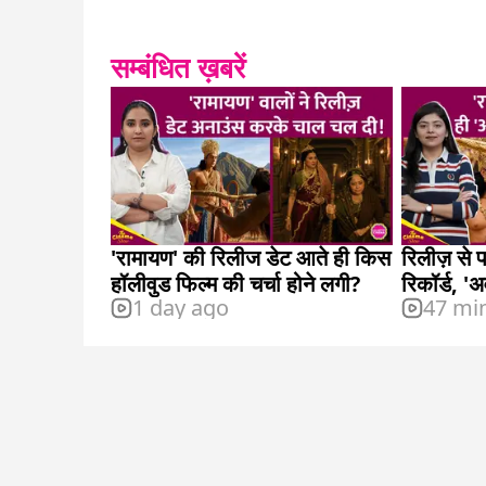
सम्बंधित ख़बरें
'रामायण' की रिलीज डेट आते ही किस
रिलीज़ से 
हॉलीवुड फिल्म की चर्चा होने लगी?
रिकॉर्ड, '
1 day ago
47 mi
छोड़ा पीछे