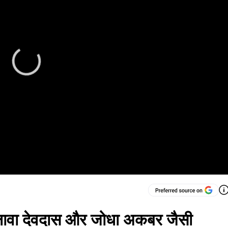
लावा देवदास और जोधा अकबर जैसी