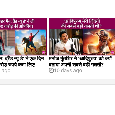
: ब्रैंड न्यू डे' ने एक दिन
मनोज मुंतशिर ने 'आदिपुरुष' को क्यों
रोड़ रुपये कमा लिए!
बताया अपनी सबसे बड़ी गलती?
s ago
10 days ago