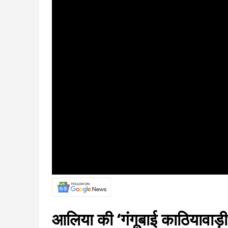
आलिया की ‘गंगूबाई काठियावाड़ी