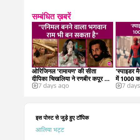
सम्बंधित ख़बरें
ओरिजिनल 'रामायण' की सीता
'स्पाइडर मैन
दीपिका चिखलिया ने रणबीर कपूर की
में 1000 क
7 days ago
7 day
कास्टिंग पर क्या कहा?
इस पोस्ट से जुड़े हुए टॉपिक
आलिया भट्ट