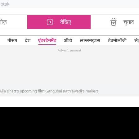
rotak
शोज़
देखिए
चुनाव
मौसम
देश
एंटरटेनमेंट
ऑटो
लल्लनख़ास
टेक्नोलॉजी
से
Advertisement
t Alia Bhatt's upcoming film Gangubai Kathiawadi's makers