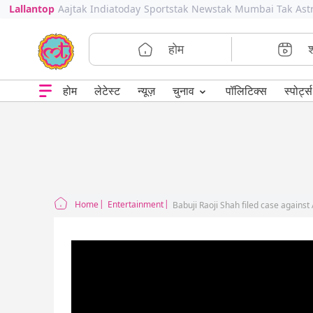
Lallantop
Aajtak
Indiatoday
Sportstak
Newstak
Mumbai Tak
Ast
होम
⌄
चुनाव
होम
लेटेस्ट
न्यूज़
पॉलिटिक्स
स्पोर्ट्स
Home
Entertainment
Babuji Raoji Shah filed case agains