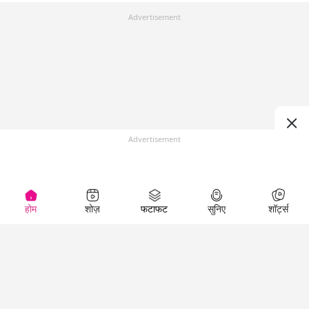
Advertisement
Advertisement
होम
शोज़
फटाफट
सुनिए
शॉर्ट्स
Top Shows
LallanKhas News
Entertainment
News
The Lallantop Show
Hindi Satire & Humor
Duniyadaari
Lallankhas Specials
Guest in the
Breaking News
Entertainment News
Newsroom
Top Political News
Hindi
Netanagri
Hindi
Top stories Cinema