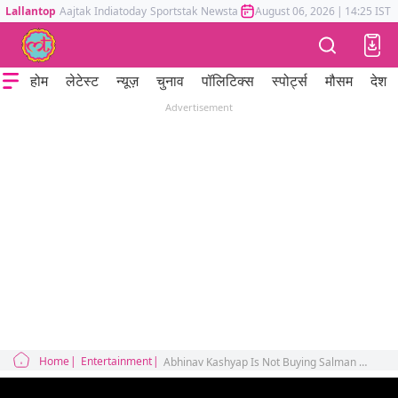
Lallantop
Aajtak
Indiatoday
Sportstak
Newstak
Mumbai Tak
August 06, 2026
Astrotak
|
14:25 IST
होम
लेटेस्ट
न्यूज़
चुनाव
पॉलिटिक्स
स्पोर्ट्स
मौसम
देश
Advertisement
Home
Entertainment
Abhinav Kashyap Is Not Buying Salman Khan Cheering Anurag Kashyap Nishaanchi