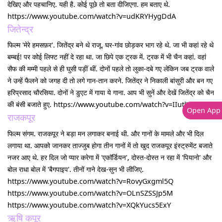
देखिए और पहचानिए. यही है. कोई पूछे तो बता दीजिएगा. हम बताए थे.
https://www.youtube.com/watch?v=udKRYHygDdA
जितेन्द्र
फिल्म 'मेरे हमसफ़र'. जितेंद्र बने थे राजू. घर-गांव छोड़कर भाग रहे थे. जा भी कहां रहे थे
बम्बई! पर कोई लिफ्ट नहीं दे रहा था. जा छिपे एक ट्रक में. ट्रक में भी चैन कहां. वहां
सैफ की मम्मी पहले से ही घुसी पड़ीं थीं. दोनों पहले तो लुका-दबे गए लेकिन जब ट्रक वाले
ने उन्हें फैलने को जगह दी तो लगे गान-तान करने. जितेंद्र ने निकाली बांसुरी और बन गए
हरिप्रसाद चौरसिया. दोनों ने डुएट में गाया ये गाना. आप भी सुनें और देखें जितेंद्र को चैन
की बंसी बजाते हुए. https://www.youtube.com/watch?v=IIutlVFZ4zM
Open App
राजकपूर
फिल्म संगम. राजकपूर ने बड़ा मन लगाकर बनाई थी. और गानों के मामले और भी दिल
लगाया था. आपको जानकर ताज्जुब होगा तीन गानों में तो खुद राजकपूर इंस्ट्रुमेंट बजाते
नजर आए थे. हर दिल जो प्यार करेगा में 'एकॉर्डियन', दोस्त-दोस्त न रहा में 'पियानो' और
बोल राधा बोल में 'बैगपाइप'. तीनों गाने देख-सुन भी लीजिए.
https://www.youtube.com/watch?v=RovyGxgml5Q
https://www.youtube.com/watch?v=OLnSZSSJp5M
https://www.youtube.com/watch?v=XQkYucs5ExY
ऋषि कपूर