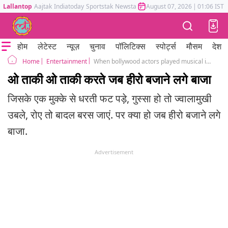
Lallantop
Aajtak
Indiatoday
Sportstak
Newstak
Mumbai Tak
August 07, 2026
Astrotak
|
01:06 IST
होम
लेटेस्ट
न्यूज़
चुनाव
पॉलिटिक्स
स्पोर्ट्स
मौसम
देश
Entertainment
When bollywood actors played musical instruments
Home
ओ ताकी ओ ताकी करते जब हीरो बजाने लगे बाजा
जिसके एक मुक्के से धरती फट पड़े, गुस्सा हो तो ज्वालामुखी
उबले, रोए तो बादल बरस जाएं. पर क्या हो जब हीरो बजाने लगे
बाजा.
Advertisement