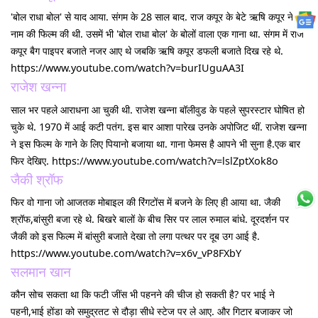
'बोल राधा बोल' से याद आया. संगम के 28 साल बाद. राज कपूर के बेटे ऋषि कपूर ने इस
नाम की फिल्म की थी. उसमें भी 'बोल राधा बोल' के बोलों वाला एक गाना था. संगम में राज
कपूर बैग पाइपर बजाते नजर आए थे जबकि ऋषि कपूर डफली बजाते दिख रहे थे.
https://www.youtube.com/watch?v=burIUguAA3I
राजेश खन्ना
साल भर पहले आराधना आ चुकी थी. राजेश खन्ना बॉलीवुड के पहले सुपरस्टार घोषित हो
चुके थे. 1970 में आई कटी पतंग. इस बार आशा पारेख उनके अपोजिट थीं. राजेश खन्ना
ने इस फिल्म के गाने के लिए पियानो बजाया था. गाना फेमस है आपने भी सुना है.एक बार
फिर देखिए. https://www.youtube.com/watch?v=lslZptXok8o
जैकी श्रॉफ
फिर वो गाना जो आजतक मोबाइल की रिंगटोंस में बजने के लिए ही आया था. जैकी
श्रॉफ,बांसुरी बजा रहे थे. बिखरे बालों के बीच सिर पर लाल रुमाल बांधे. दूरदर्शन पर
जैकी को इस फिल्म में बांसुरी बजाते देखा तो लगा पत्थर पर दूब उग आई है.
https://www.youtube.com/watch?v=x6v_vP8FXbY
सलमान खान
कौन सोच सकता था कि फटी जींस भी पहनने की चीज हो सकती है? पर भाई ने
पहनी,भाई होंडा को समुद्रतट से दौड़ा सीधे स्टेज पर ले आए. और गिटार बजाकर जो