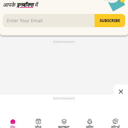
आपके
इनबॉक्स
में
SUBSCRIBE
Advertisement
Advertisement
होम
शोज़
फटाफट
सुनिए
शॉर्ट्स
(
)