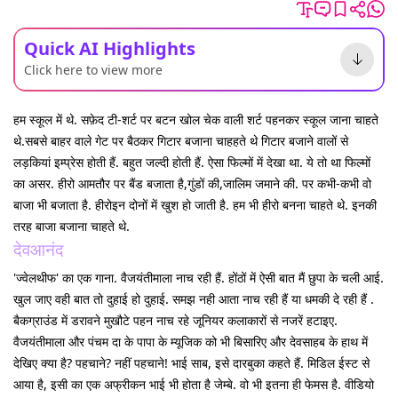
Quick AI Highlights
Click here to view more
हम स्कूल में थे. सफ़ेद टी-शर्ट पर बटन खोल चेक वाली शर्ट पहनकर स्कूल जाना चाहते
थे.सबसे बाहर वाले गेट पर बैठकर गिटार बजाना चाहहते थे गिटार बजाने वालों से
लड़कियां इम्प्रेस होती हैं. बहुत जल्दी होती हैं. ऐसा फिल्मों में देखा था. ये तो था फिल्मों
का असर. हीरो आमतौर पर बैंड बजाता है,गुंडों की,जालिम जमाने की. पर कभी-कभी वो
बाजा भी बजाता है. हीरोइन दोनों में खुश हो जाती है. हम भी हीरो बनना चाहते थे. इनकी
तरह बाजा बजाना चाहते थे.
देवआनंद
'ज्वेलथीफ' का एक गाना. वैजयंतीमाला नाच रही हैं. होंठों में ऐसी बात मैं छुपा के चली आई.
खुल जाए वही बात तो दुहाई हो दुहाई. समझ नही आता नाच रही हैं या धमकी दे रही हैं .
बैकग्राउंड में डरावने मुखौटे पहन नाच रहे जूनियर कलाकारों से नजरें हटाइए.
वैजयंतीमाला और पंचम दा के पापा के म्यूजिक को भी बिसारिए और देवसाहब के हाथ में
देखिए क्या है? पहचाने? नहीं पहचाने! भाई साब, इसे दारबुका कहते हैं. मिडिल ईस्ट से
आया है, इसी का एक अफ्रीकन भाई भी होता है जेम्बे. वो भी इतना ही फेमस है. वीडियो