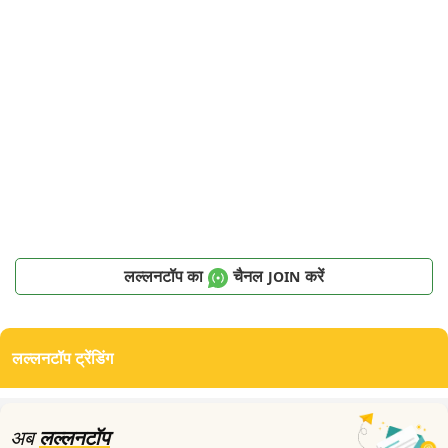
लल्लनटॉप का
चैनल
करें
JOIN
लल्लनटॉप ट्रेंडिंग
अब
लल्लनटॉप