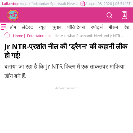
Lallantop
Aajtak
Indiatoday
Sportstak
Newstak
Mumbai Tak
August 08, 2026
Astrotak
|
05:51 IST
होम
लेटेस्ट
न्यूज़
चुनाव
पॉलिटिक्स
स्पोर्ट्स
मौसम
देश
Entertainment
Here is what Prashanth Neel and Jr NTR action thriller dragon story is all about the cinema show
Home
Jr NTR-प्रशांत नील की 'ड्रैगन' की कहानी लीक
हो गई!
बताया जा रहा है कि Jr NTR फिल्म में एक ताकतवर माफिया
डॉन बने हैं.
Advertisement