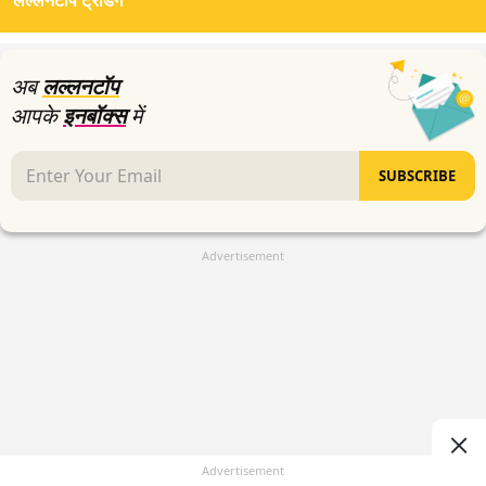
minutes,
10
seconds
अब
लल्लनटॉप
आपके
इनबॉक्स
में
SUBSCRIBE
Advertisement
Advertisement