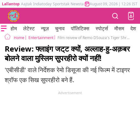
Lallantop
Aajtak
Indiatoday
Sportstak
Newstak
Mumbai Tak
August 09, 2026
Astrotak
|
12:26 IST
होम
लेटेस्ट
न्यूज़
चुनाव
पॉलिटिक्स
स्पोर्ट्स
मौसम
देश
Entertainment
Film reivew of Remo DSouza's Tiger Shroff starrer A Flying Jatt is here and its no good!
Home
Review: फ्लाइंग जट्‌ट क्यों, अल्लाह-हु-अक़बर
बोलने वाला मुस्लिम सुपरहीरो क्यों नहीं!
'एबीसीडी' वाले निर्देशक रेमो डिसूजा की नई फिल्म में टाइगर
श्रॉफ एक सिख सुपरहीरो बने हैं.
Advertisement