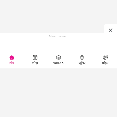
Advertisement
होम
शोज़
फटाफट
सुनिए
शॉर्ट्स
(
)
Top Shows
LallanKhas News
Entertainment
News
The Lallantop Show
Hindi Satire & Humor
Duniyadaari
Lallankhas Specials
Guest in the
Breaking News
Entertainment News
Newsroom
Top Political News
Hindi
Netanagri
Hindi
Top stories Cinema
Lallantop Baithki
Top History News
Entertainment Special
Kharcha Paani
Real Stories News
News
Aasan Bhasha Mein
Latest Political News
Top movies series
Social List
Top Literature News
review
Tarikh
Top Persons News
Latest Entertainment