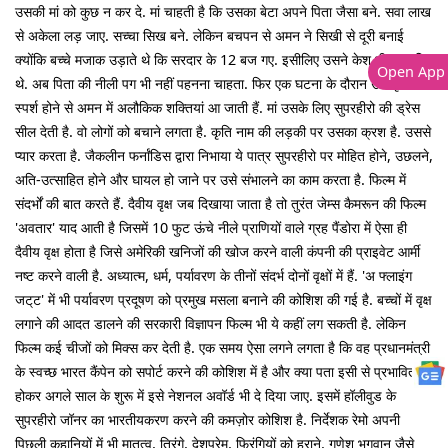
उसकी मां को कुछ न कर दे. मां चाहती है कि उसका बेटा अपने पिता जैसा बने. सवा लाख
से अकेला लड़ जाए. सच्चा सिख बने. लेकिन बचपन से अमन ने सिखी से दूरी बनाई
क्योंकि बच्चे मजाक उड़ाते थे कि सरदार के 12 बज गए. इसीलिए उसने केश भी कटा लिए
Open App
थे. अब पिता की नीली पग भी नहीं पहनना चाहता. फिर एक घटना के दौरान उस वृक्ष से
स्पर्श होने से अमन में अलौकिक शक्तियां आ जाती हैं. मां उसके लिए सुपरहीरो की ड्रेस
सील देती है. वो लोगों को बचाने लगता है. कृति नाम की लड़की पर उसका क्रश है. उससे
प्यार करता है. जैकलीन फर्नांडिस द्वारा निभाया ये पात्र सुपरहीरो पर मोहित होने, उछलने,
अति-उत्साहित होने और घायल हो जाने पर उसे संभालने का काम करता है. फिल्म में
संदर्भों की बात करते हैं. दैवीय वृक्ष जब दिखाया जाता है तो तुरंत जेम्स कैमरून की फिल्म
'अवतार' याद आती है जिसमें 10 फुट ऊंचे नीले प्राणियों वाले ग्रह पैंडोरा में ऐसा ही
दैवीय वृक्ष होता है जिसे अमेरिकी खनिजों की खोज करने वाली कंपनी की प्राइवेट आर्मी
नष्ट करने वाली है. अध्यात्म, धर्म, पर्यावरण के तीनों संदर्भ दोनों वृक्षों में हैं. 'अ फ्लाइंग
जट्‌ट' में भी पर्यावरण प्रदूषण को प्रमुख मसला बनाने की कोशिश की गई है. बच्चों में वृक्ष
लगाने की आदत डालने की सरकारी विज्ञापन फिल्म भी ये कहीं लग सकती है. लेकिन
फिल्म कई चीजों को मिक्स कर देती है. एक समय ऐसा लगने लगता है कि वह प्रधानमंत्री
के स्वच्छ भारत कैंपेन को सपोर्ट करने की कोशिश में है और क्या पता इसी से प्रभावित
होकर अगले साल के शुरू में इसे नेशनल अवॉर्ड भी दे दिया जाए. इसमें हॉलीवुड के
सुपरहीरो जॉनर का भारतीयकरण करने की कमज़ोर कोशिश है. निर्देशक रेमो अपनी
पिछली कहानियों में भी मातृत्व, तिरंगे, देशप्रेम, फिरंगियों को हराने, गणेश भगवान जैसे