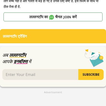
लोग बच्चे नहीं हैं और गलती से बड़े हो गए हैं उनके लिए कष्ट है. इस फिल्म के साथ भी
ठीक वैसा ही है.
लल्लनटॉप का
चैनल
करें
JOIN
लल्लनटॉप ट्रेंडिंग
अब
लल्लनटॉप
आपके
इनबॉक्स
में
SUBSCRIBE
Advertisement