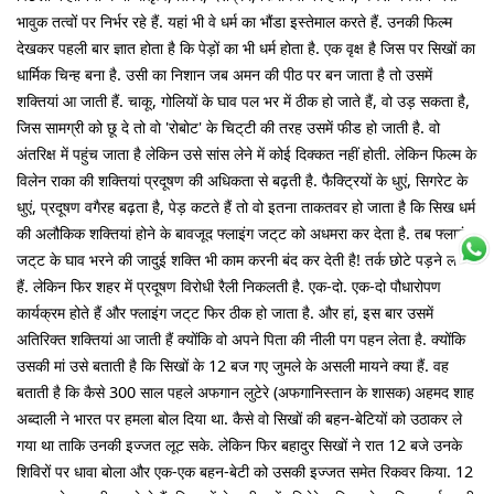
भावुक तत्वों पर निर्भर रहे हैं. यहां भी वे धर्म का भौंडा इस्तेमाल करते हैं. उनकी फिल्म
देखकर पहली बार ज्ञात होता है कि पेड़ों का भी धर्म होता है. एक वृक्ष है जिस पर सिखों का
धार्मिक चिन्ह बना है. उसी का निशान जब अमन की पीठ पर बन जाता है तो उसमें
शक्तियां आ जाती हैं. चाकू, गोलियों के घाव पल भर में ठीक हो जाते हैं, वो उड़ सकता है,
जिस सामग्री को छू दे तो वो 'रोबोट' के चिट्‌टी की तरह उसमें फीड हो जाती है. वो
अंतरिक्ष में पहुंच जाता है लेकिन उसे सांस लेने में कोई दिक्कत नहीं होती. लेकिन फिल्म के
विलेन राका की शक्तियां प्रदूषण की अधिकता से बढ़ती है. फैक्ट्रियों के धुएं, सिगरेट के
धुएं, प्रदूषण वगैरह बढ़ता है, पेड़ कटते हैं तो वो इतना ताकतवर हो जाता है कि सिख धर्म
की अलौकिक शक्तियां होने के बावजूद फ्लाइंग जट्‌ट को अधमरा कर देता है. तब फ्लाइंग
जट्‌ट के घाव भरने की जादुई शक्ति भी काम करनी बंद कर देती है! तर्क छोटे पड़ने लगते
हैं. लेकिन फिर शहर में प्रदूषण विरोधी रैली निकलती है. एक-दो. एक-दो पौधारोपण
कार्यक्रम होते हैं और फ्लाइंग जट्‌ट फिर ठीक हो जाता है. और हां, इस बार उसमें
अतिरिक्त शक्तियां आ जाती हैं क्योंकि वो अपने पिता की नीली पग पहन लेता है. क्योंकि
उसकी मां उसे बताती है कि सिखों के 12 बज गए जुमले के असली मायने क्या हैं. वह
बताती है कि कैसे 300 साल पहले अफगान लुटेरे (अफगानिस्तान के शासक) अहमद शाह
अब्दाली ने भारत पर हमला बोल दिया था. कैसे वो सिखों की बहन-बेटियों को उठाकर ले
गया था ताकि उनकी इज्जत लूट सके. लेकिन फिर बहादुर सिखों ने रात 12 बजे उनके
शिविरों पर धावा बोला और एक-एक बहन-बेटी को उसकी इज्जत समेत रिकवर किया. 12