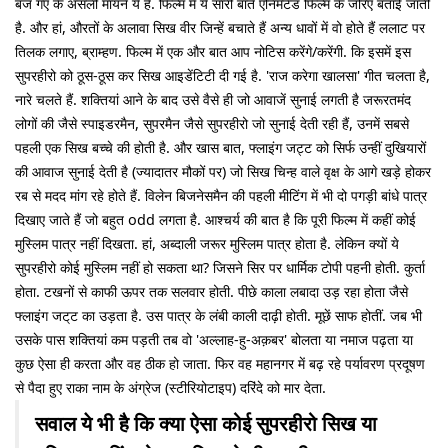
बज गए के असली मायने ये हैं. फिल्म में ये सारी बातें एनिमेटेड फिल्म के जरिए बताई जाती
है. और हां, औरतों के अलावा सिख वीर जिन्हें बचाते हैं अन्य धावों में वो होते हैं ललाट पर
तिलक लगाए, ब्राम्हण. फिल्म में एक और बात आप नोटिस करेंगे/करेंगी. कि इसमें इस
सुपरहीरो को ठूस-ठूस कर सिख आइडेंटिटी दी गई है. 'राज करेगा खालसा' गीत चलता है,
नारे चलते हैं. शक्तियां आने के बाद उसे वैसे ही जो आवाजें सुनाई लगती है जरूरतमंद
लोगों की जैसे स्पाइडरमैन, सुपरमैन जैसे सुपरहीरो जो सुनाई देती रही हैं, उनमें सबसे
पहली एक सिख बच्चे की होती है. और खास बात, फ्लाइंग जट्ट को सिर्फ उन्हीं दुखियारों
की आवाज सुनाई देती है (ज्यादातर मौकों पर) जो सिख चिन्ह वाले वृक्ष के आगे खड़े होकर
रब से मदद मांग रहे होते हैं. विलेन बिजनेसमैन की पहली मीटिंग में भी दो पगड़ी बांधे पात्र
दिखाए जाते हैं जो बहुत odd लगता है. आश्चर्य की बात है कि पूरी फिल्म में कहीं कोई
मुस्लिम पात्र नहीं दिखता. हां, अब्दाली जरूर मुस्लिम पात्र होता है. लेकिन क्यों ये
सुपरहीरो कोई मुस्लिम नहीं हो सकता था? जिसने सिर पर धार्मिक टोपी पहनी होती. कुर्ता
होता. टखनों से काफी ऊपर तक सलवार होती. पीछे काला लबादा उड़ रहा होता जैसे
फ्लाइंग जट्‌ट का उड़ता है. उस पात्र के लंबी काली दाढ़ी होती. मूछें साफ होतीं. जब भी
उसके पास शक्तियां कम पड़ती तब वो 'अल्लाह-हु-अक़बर' बोलता या नमाज पढ़ता या
कुछ ऐसा ही करता और वह ठीक हो जाता. फिर वह महानगर में बढ़ रहे पर्यावरण प्रदूषण
से पैदा हुए राका नाम के अंग्रेज (स्टीरियोटाइप) दरिंदे को मार देता.
सवाल ये भी है कि क्या ऐसा कोई सुपरहीरो सिख या