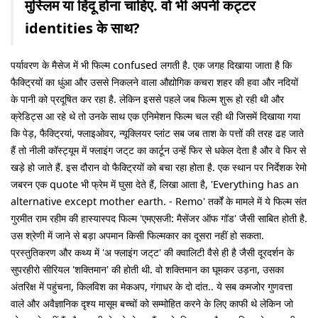
मुस्लिम या हिंदू होना चाहिए. वो भी अपनी कट्टर
identities के साथ?
पर्यावरण के मैसेज में भी फिल्म confused लगती है. एक जगह दिखाया जाता है कि
फैक्ट्रियों का धुंआ और उससे निकलने वाला औद्योगिक कचरा शहर की हवा और नदियों
के पानी को प्रदूषित कर रहा है. लेकिन इससे पहले जब फिल्म शुरू हो रही थी और
क्रेडिट्स आ रहे थे तो उनके साथ एक एनिमेशन फिल्म चल रही थी जिसमें दिखाया गया
कि पेड़, फैक्ट्रियां, फ्लाइओवर, न्यूक्लियर प्लांट सब जब ताश के पत्तों की तरह ढह जाते
हैं तो नीली कॉस्ट्यूम में फ्लाइंग जट्‌ट का कार्टून उन्हें फिर से धकेल देता है और वे फिर से
खड़े हो जाते हैं. इस दौरान वो फैक्ट्रियों को बचा रहा होता है. एक स्थान पर निर्देशक रेमो
जबरन एक quote भी फ्रेम में घुसा देते हैं, लिखा आता है, 'Everything has an
alternative except mother earth. - Remo' तर्कों के मामले में ये फिल्म संत
गुरमीत राम रहीम की हास्यास्पद फिल्म 'एमएसजी: मैसेंजर ऑफ गॉड' जैसी साबित होती है.
उस श्रेणी में जाने से बड़ा अपमान किसी फिल्मकार का दूसरा नहीं हो सकता.
प्रस्तुतिकरण और कथ्य में 'अ फ्लाइंग जट्‌ट' की क्वालिटी वैसे ही है जैसी दूरदर्शन के
सुपरहीरो सीरियल 'शक्तिमान' की होती थी. वो शक्तिमान का घूमकर उड़ना, उसका
अंतरिक्ष में पहुंचना, किलविश का मेकअप, गंगाधर के दो दांत.. ये सब कमजोर गुणवत्ता
वाले और अवैज्ञानिक दृश्य मासूम बच्चों को सम्मोहित करने के लिए काफी थे लेकिन जो