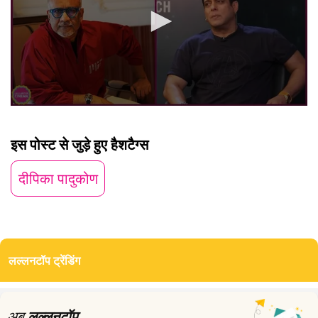
0
seconds
of
इस पोस्ट से जुड़े हुए हैशटैग्स
2
minutes,
12
दीपिका पादुकोण
seconds
लल्लनटॉप ट्रेंडिंग
अब
लल्लनटॉप