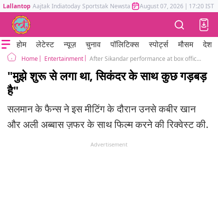
Lallantop
Aajtak
Indiatoday
Sportstak
Newstak
Mumbai Tak
August 07, 2026
Astrotak
|
17:20 IST
होम
लेटेस्ट
न्यूज़
चुनाव
पॉलिटिक्स
स्पोर्ट्स
मौसम
देश
Entertainment
After Sikandar performance at box office Salman Khan tells his fans He knew from the beginning something is wrong with the film
Home
"मुझे शुरू से लगा था, सिकंदर के साथ कुछ गड़बड़
है"
सलमान के फैन्स ने इस मीटिंग के दौरान उनसे कबीर खान
और अली अब्बास ज़फर के साथ फिल्म करने की रिक्वेस्ट की.
Advertisement