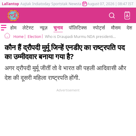
Lallantop
Aajtak
Indiatoday
Sportstak
Newstak
Mumbai Tak
August 07, 2026
Astrotak
|
08:47 IST
होम
लेटेस्ट
न्यूज़
चुनाव
पॉलिटिक्स
स्पोर्ट्स
मौसम
देश
Election
Who is Draupadi Murmu NDA presidential candidate
Home
कौन हैं द्रौपदी मुर्मू जिन्हें एनडीए का राष्ट्रपति पद
का उम्मीदवार बनाया गया है?
अगर द्रौपदी मुर्मू जीतीं तो वे भारत की पहली आदिवासी और
देश की दूसरी महिला राष्ट्रपति होंगी.
Advertisement