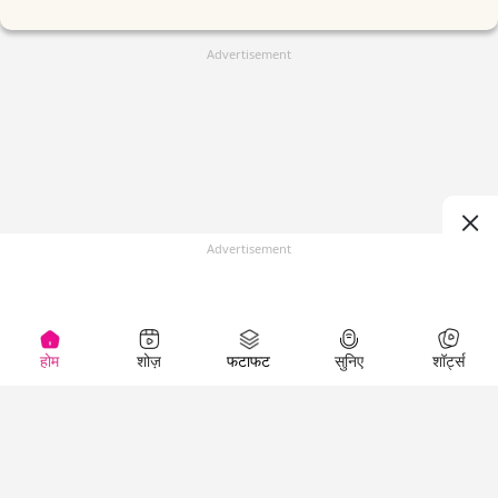
Advertisement
Advertisement
होम
शोज़
फटाफट
सुनिए
शॉर्ट्स
(
)
Top Shows
LallanKhas News
Entertainment
News
The Lallantop Show
Hindi Satire & Humor