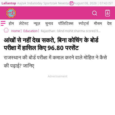
Lallantop
Aajtak
Indiatoday
Sportstak
Newstak
Mumbai Tak
August 08, 2026
Astrotak
|
07:43 IST
होम
लेटेस्ट
न्यूज़
चुनाव
पॉलिटिक्स
स्पोर्ट्स
मौसम
देश
Education
Rajasthan : blind mohit sharma scored 96 percent marks in rbse 12th arts result
Home
आंखों से नहीं देख सकते, बिना कोचिंग के बोर्ड
परीक्षा में हासिल किए 96.80 परसेंट
राजस्थान की बोर्ड परीक्षा में कमाल करने वाले मोहित ने कैसे
की पढ़ाई? जानिए
Advertisement