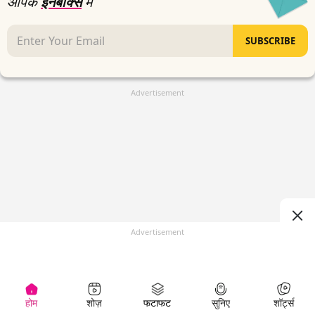
आपके
इनबॉक्स
में
SUBSCRIBE
Advertisement
Advertisement
होम
शोज़
फटाफट
सुनिए
शॉर्ट्स
(
)