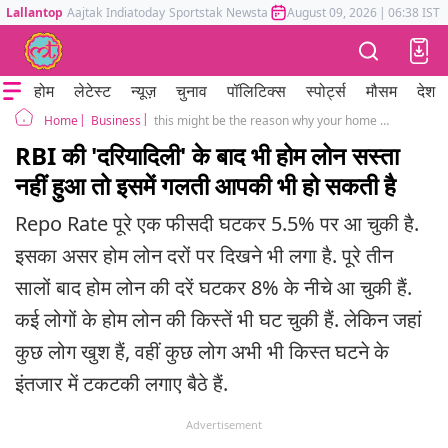
Lallantop
Aajtak
Indiatoday
Sportstak
Newstak
Mumbai Tak
August 09, 2026
Astrotak
|
06:38 IST
होम
लेटेस्ट
न्यूज़
चुनाव
पॉलिटिक्स
स्पोर्ट्स
मौसम
देश
Business
this might be the reason why your home loan rate has still not changes even after RBI slashed repo rate three times this year
Home
RBI की 'दरियादिली' के बाद भी होम लोन सस्ता
नहीं हुआ तो इसमें गलती आपकी भी हो सकती है
Repo Rate पूरे एक फीसदी घटकर 5.5% पर आ चुकी है.
इसका असर होम लोन दरों पर दिखने भी लगा है. पूरे तीन
सालों बाद होम लोन की दरें घटकर 8% के नीचे आ चुकी हैं.
कई लोगों के होम लोन की किस्तें भी घट चुकी हैं. लेकिन जहां
कुछ लोग खुश हैं, वहीं कुछ लोग अभी भी किस्त घटने के
इंतजार में टकटकी लगाए बैठे हैं.
Advertisement