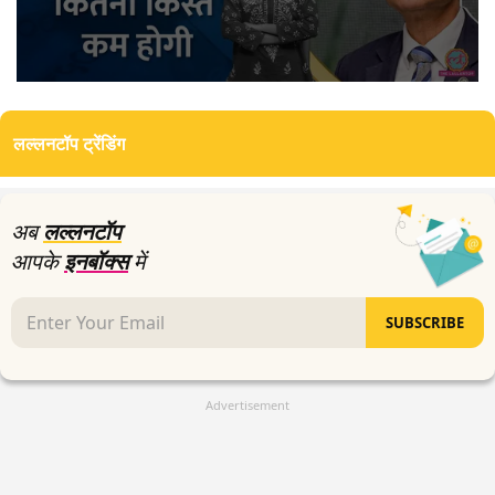
0
seconds
of
लल्लनटॉप ट्रेंडिंग
6
minutes,
23
seconds
अब
लल्लनटॉप
आपके
इनबॉक्स
में
SUBSCRIBE
Advertisement