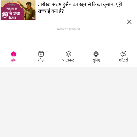
तारीख: सद्दाम हुसैन का खून से लिखा कुरान, पूरी
सच्चाई क्या है?
Advertisement
होम
शोज़
फटाफट
सुनिए
शॉर्ट्स
Top Shows
LallanKhas News
Entertainment
News
The Lallantop Show
Hindi Satire & Humor
Duniyadaari
Lallankhas Specials
Guest in the
Breaking News
Entertainment News
Newsroom
Top Political News
Hindi
Netanagri
Hindi
Top stories Cinema
Lallantop Baithki
Top History News
Entertainment Special
Kharcha Paani
Real Stories News
News
Aasan Bhasha Mein
Latest Political News
Top movies series
Social List
Top Literature News
review
Tarikh
Top Persons News
Latest Entertainment
Sehat
Top Profiles
News
The Cinema Show
Viral News