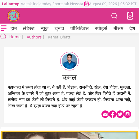
Lallantop
Aajtak
Indiatoday
Sportstak
Newstak
Mumbai Tak
August 09, 2026
Astrotak
|
05:32 IST
होम
लेटेस्ट
न्यूज़
चुनाव
पॉलिटिक्स
स्पोर्ट्स
मौसम
देश
Home
Authors
Kamal Bhatt
कमल
महाभारत में समय होता था न. ये वही हैं. विज्ञान, राजनीति, खेल, देश विदेश, मुहल्ला.
अस्तित्व के दायरे में जो कुछ आता है, पकड़ लेते हैं. और फिर पिरोते हैं कहानी में.
तारीख नाम का डेली शो लिखते हैं. और जहां जैसी जरूरत हो. लिखना आता नहीं,
लिख जाता है- ये ब्रह्म वाक्य सदा होंठों पर रहता है.