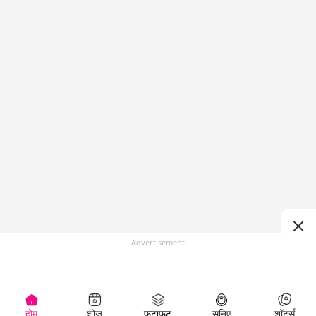
Advertisement
होम
शोज़
फटाफट
सुनिए
शॉर्ट्स