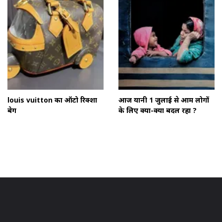
louis vuitton का ऑटो रिक्शा
आज यानी 1 जुलाई से आम लोगों
बेग
के लिए क्या-क्या बदल रहा ?