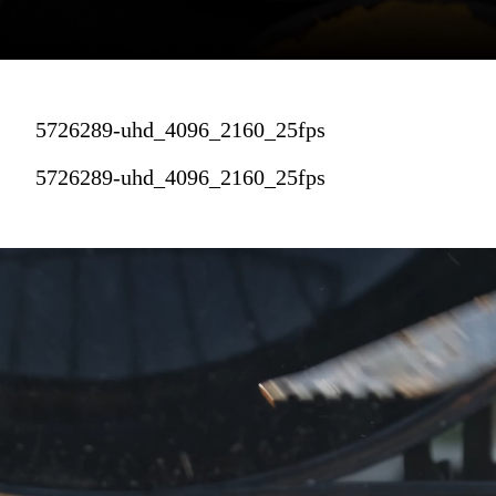
Image Credit: Pexels
5726289-uhd_4096_2160_25fps
5726289-uhd_4096_2160_25fps