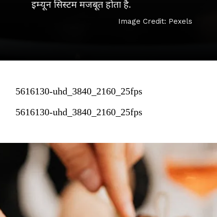
इम्यून सिस्टम मजबूत होता है.
Image Credit: Pexels
5616130-uhd_3840_2160_25fps
5616130-uhd_3840_2160_25fps