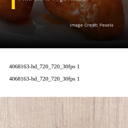
Image Credit: Pexels
4068163-hd_720_720_30fps 1
4068163-hd_720_720_30fps 1