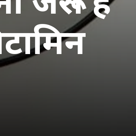
 जरूरी है
िटामिन