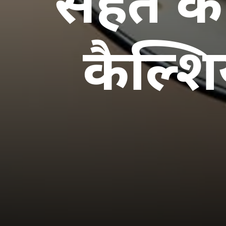
सेहत के 
कैल्श