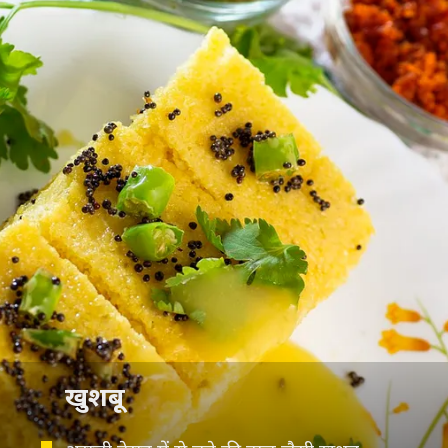
खुशबू