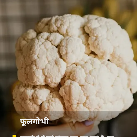
फूलगोभी