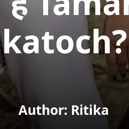
 हैं Tam
katoch?
Author: Ritika