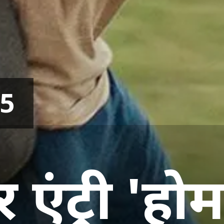
25
एंट्री 'हो