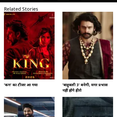
Related Stories
'किंग' का टीजर आ गया
'बाहुबली 3' बनेगी, मगर प्रभास
नहीं होंगे हीरो