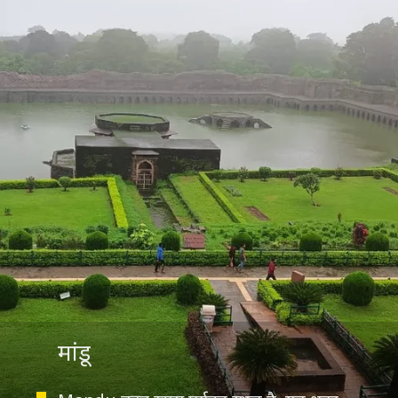
मांडू