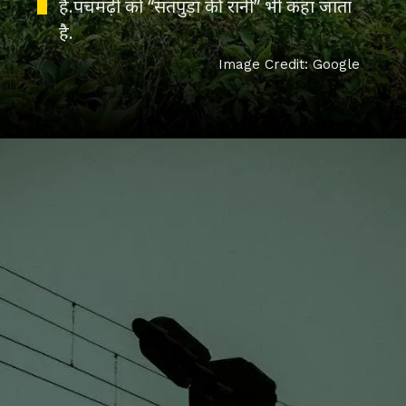
हैं.पचमढ़ी को “सतपुड़ा की रानी” भी कहा जाता
है.
Image Credit: Google