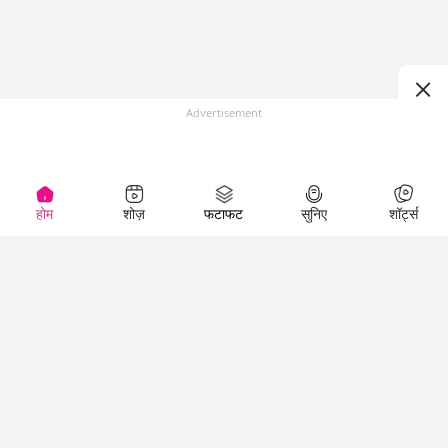
Advertisement
होम
शोज़
फटाफट
सुनिए
शॉर्ट्स
(
)
Top Shows
LallanKhas News
Entertainment
News
The Lallantop Show
Hindi Satire & Humor
Duniyadaari
Lallankhas Specials
Guest in the
Breaking News
Entertainment News
Newsroom
Top Political News
Hindi
Netanagri
Hindi
Top stories Cinema
Lallantop Baithki
Top History News
Entertainment Special
Kharcha Paani
Real Stories News
News
Aasan Bhasha Mein
Latest Political News
Top movies series
Social List
Top Literature News
review
Tarikh
Top Persons News
Latest Entertainment
Sehat
Top Profiles
News
The Cinema Show
Viral News