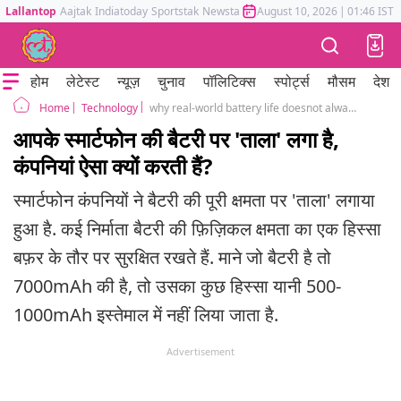
Lallantop
Aajtak
Indiatoday
Sportstak
Newstak
Mumbai Tak
August 10, 2026
Astrotak
|
01:46 IST
होम
लेटेस्ट
न्यूज़
चुनाव
पॉलिटिक्स
स्पोर्ट्स
मौसम
देश
Technology
why real-world battery life doesnot always seem to match with actual capacity
Home
आपके स्मार्टफोन की बैटरी पर 'ताला' लगा है,
कंपनियां ऐसा क्यों करती हैं?
स्मार्टफोन कंपनियों ने बैटरी की पूरी क्षमता पर 'ताला' लगाया
हुआ है. कई निर्माता बैटरी की फ़िज़िकल क्षमता का एक हिस्सा
बफ़र के तौर पर सुरक्षित रखते हैं. माने जो बैटरी है तो
7000mAh की है, तो उसका कुछ हिस्सा यानी 500-
1000mAh इस्तेमाल में नहीं लिया जाता है.
Advertisement