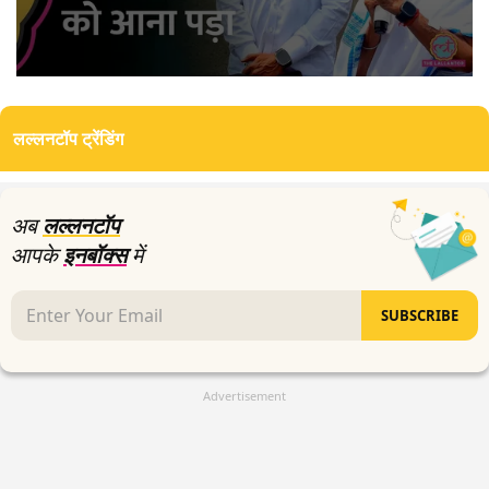
0
seconds
of
लल्लनटॉप ट्रेंडिंग
4
minutes,
51
seconds
अब
लल्लनटॉप
आपके
इनबॉक्स
में
SUBSCRIBE
Advertisement