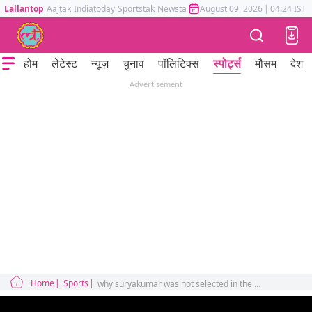
Lallantop
Aajtak
Indiatoday
Sportstak
Newstak
Mumbai Tak
August 09, 2026
Astrotak
|
04:24 IST
होम
लेटेस्ट
न्यूज़
चुनाव
पॉलिटिक्स
स्पोर्ट्स
मौसम
देश
Advertisement
Home
Sports
why suryakumar was not selected in the team