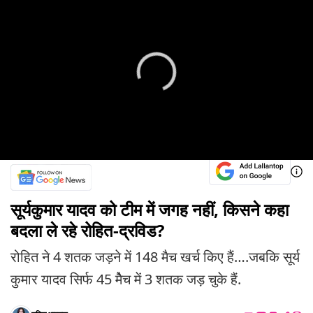
सूर्यकुमार यादव को टीम में जगह नहीं, किसने कहा
बदला ले रहे रोहित-द्रविड?
रोहित ने 4 शतक जड़ने में 148 मैच खर्च किए हैं….जबकि सूर्य
कुमार यादव सिर्फ 45 मैेच में 3 शतक जड़ चुके हैं.