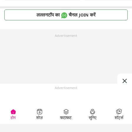
लल्लनटॉप का
चैनल
करें
JOIN
Advertisement
Advertisement
होम
शोज़
फटाफट
सुनिए
शॉर्ट्स