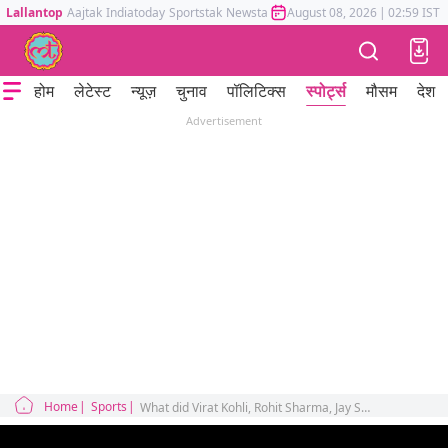
Lallantop
Aajtak
Indiatoday
Sportstak
Newstak
Mumbai Tak
August 08, 2026
Astrotak
|
02:59 IST
होम
लेटेस्ट
न्यूज़
चुनाव
पॉलिटिक्स
स्पोर्ट्स
मौसम
देश
Advertisement
Home
Sports
What did Virat Kohli, Rohit Sharma, Jay Shah say while congratulating the women's team