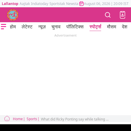
Lallantop
Aajtak
Indiatoday
Sportstak
Newstak
Mumbai Tak
August 06, 2026
Astrotak
|
20:09 IST
होम
लेटेस्ट
न्यूज़
चुनाव
पॉलिटिक्स
स्पोर्ट्स
मौसम
देश
Advertisement
Home
Sports
What did Ricky Ponting say while talking about Rishabh Pant