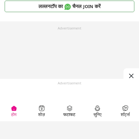
लल्लनटॉप का
चैनल
करें
JOIN
Advertisement
Advertisement
होम
शोज़
फटाफट
सुनिए
शॉर्ट्स
Top Shows
LallanKhas News
Entertainment