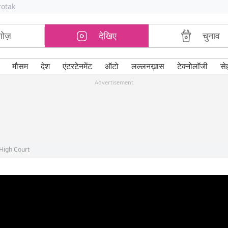
rotak
शोज़
देखिए
चुनाव
मौसम
देश
एंटरटेनमेंट
ऑटो
लल्लनख़ास
टेक्नोलॉजी
से
Advertisement
High Court