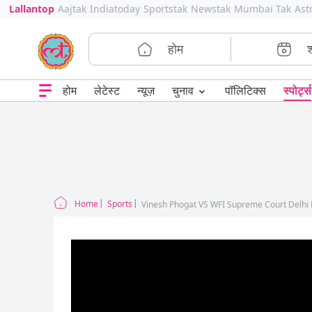
Lallantop
Aajtak
Indiatoday
Sportstak
Newstak
Mumbai Tak
Ast
होम
⌄
चुनाव
होम
लेटेस्ट
न्यूज़
पॉलिटिक्स
स्पोर्ट्स
Home
Sports
Vinesh Phogat VS WFI Supreme Court Delhi 