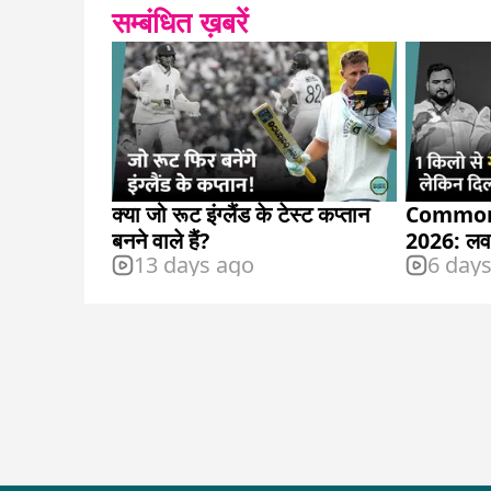
सम्बंधित ख़बरें
क्या जो रूट इंग्लैंड के टेस्ट कप्तान
Common
बनने वाले हैं?
2026: लवप
13 days ago
6 day
मेडल जीता