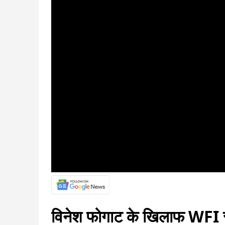
विनेश फोगाट के खिलाफ WFI सुप्