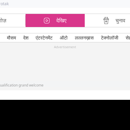
rotak
शोज़
देखिए
चुनाव
मौसम
देश
एंटरटेनमेंट
ऑटो
लल्लनख़ास
टेक्नोलॉजी
से
Advertisement
ualification grand welcome