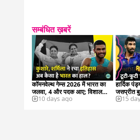
सम्बंधित ख़बरें
कॉमनवेल्थ गेम्स 2026 में भारत का
हार्दिक पं
जलवा, 4 और पदक आए; विशाल
जसप्रीत बु
10 days ago
15 da
टीके पर नजर
इंडिया के क