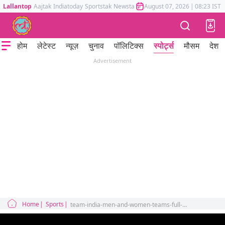
Lallantop
Aajtak
Indiatoday
Sportstak
Newstak
Mumbai Tak
August 07, 2026
Astrotak
|
08:23 IST
होम
लेटेस्ट
न्यूज़
चुनाव
पॉलिटिक्स
स्पोर्ट्स
मौसम
देश
Advertisement
Home
Sports
team-india-men-and-women-teams-full-schedule-for-2023-odi-world-cup-asia-cup-and-more