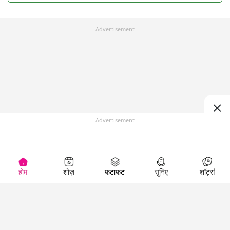
Advertisement
Advertisement
होम
शोज़
फटाफट
सुनिए
शॉर्ट्स
Top Shows
LallanKhas News
Entertainment
News
The Lallantop Show
Hindi Satire & Humor
Duniyadaari
Lallankhas Specials