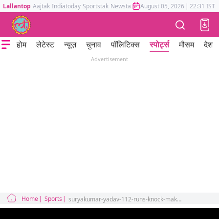
Lallantop
Aajtak
Indiatoday
Sportstak
Newstak
Mumbai Tak
August 05, 2026
Astrotak
|
22:31 IST
होम
लेटेस्ट
न्यूज़
चुनाव
पॉलिटिक्स
स्पोर्ट्स
मौसम
देश
Advertisement
Home
Sports
suryakumar-yadav-112-runs-knock-makes-kapil-dev-compare-him-with-virat-kohli and sachin-tendulkar