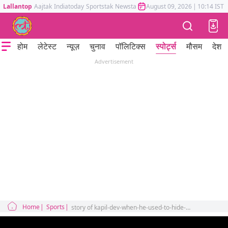
Lallantop
Aajtak
Indiatoday
Sportstak
Newstak
Mumbai Tak
August 09, 2026
Astrotak
|
10:14 IST
होम
लेटेस्ट
न्यूज़
चुनाव
पॉलिटिक्स
स्पोर्ट्स
मौसम
देश
Advertisement
Home
Sports
story of kapil-dev-when-he-used-to-hide-from-teammate-s-venkataraghavan