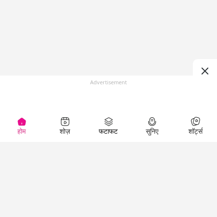
Advertisement
होम
शोज़
फटाफट
सुनिए
शॉर्ट्स
Top Shows
LallanKhas News
Entertainment
News
The Lallantop Show
Hindi Satire & Humor
Duniyadaari
Lallankhas Specials
Guest in the
Breaking News
Entertainment News
Newsroom
Top Political News
Hindi
Netanagri
Hindi
Top stories Cinema
Lallantop Baithki
Top History News
Entertainment Special
Kharcha Paani
Real Stories News
News