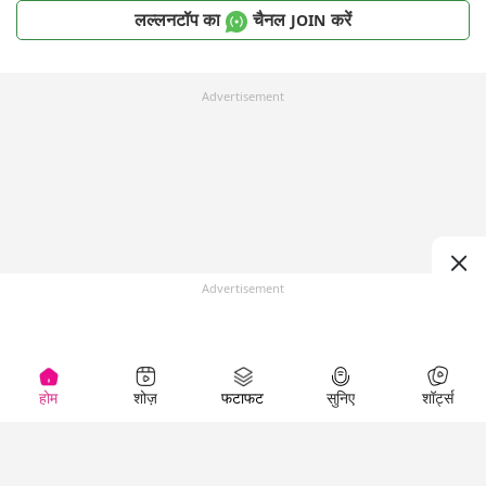
लल्लनटॉप का
चैनल
करें
JOIN
Advertisement
Advertisement
होम
शोज़
फटाफट
सुनिए
शॉर्ट्स
Top Shows
LallanKhas News
Entertainment