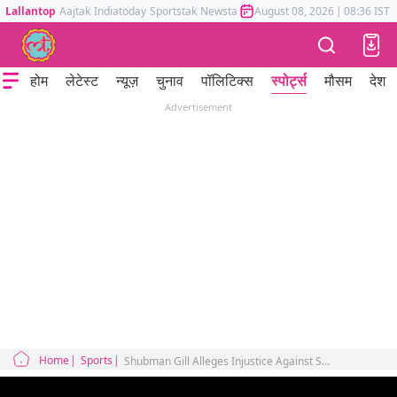
Lallantop
Aajtak
Indiatoday
Sportstak
Newstak
Mumbai Tak
August 08, 2026
Astrotak
|
08:36 IST
होम
लेटेस्ट
न्यूज़
चुनाव
पॉलिटिक्स
स्पोर्ट्स
मौसम
देश
Advertisement
Home
Sports
Shubman Gill Alleges Injustice Against Shardul Thakur in England