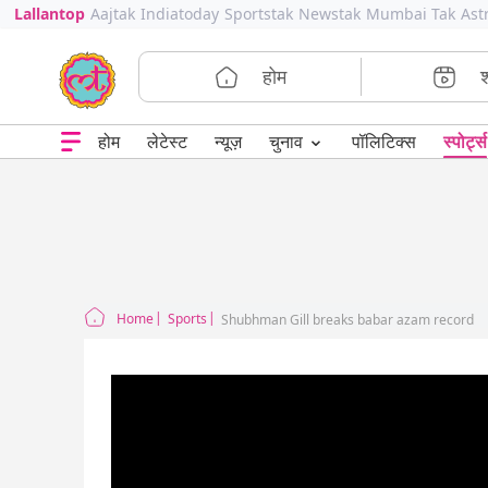
Lallantop
Aajtak
Indiatoday
Sportstak
Newstak
Mumbai Tak
Ast
होम
⌄
चुनाव
होम
लेटेस्ट
न्यूज़
पॉलिटिक्स
स्पोर्ट्स
Home
Sports
Shubhman Gill breaks babar azam record