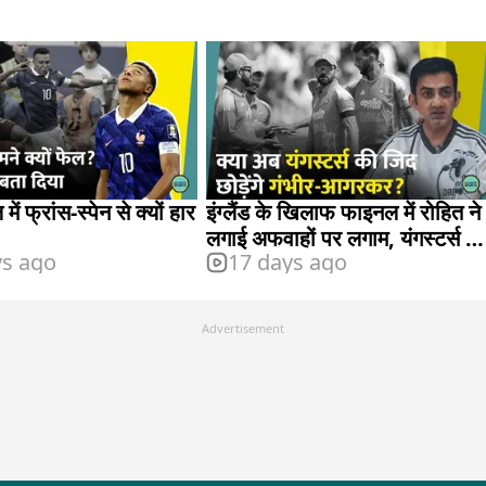
ें फ्रांस-स्पेन से क्यों हार
इंग्लैंड के खिलाफ फाइनल में रोहित ने
लगाई अफवाहों पर लगाम, यंगस्टर्स हुए
ys ago
17 days ago
फेल
Advertisement