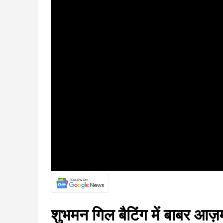
शुभमन गिल बैटिंग में बाबर आज़म