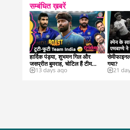
सम्बंधित ख़बरें
हार्दिक पंड्या, शुभमन गिल और
सेमीफाइनल म
जसप्रीत बुमराह, चोटिल हैं टीम
गया?
13 days ago
21 da
इंडिया के कई प्लेयर्स