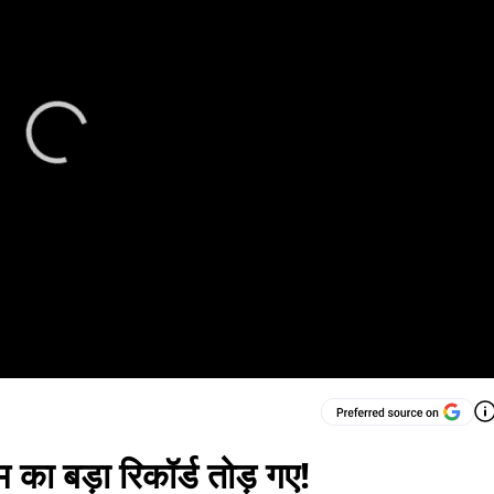
 का बड़ा रिकॉर्ड तोड़ गए!