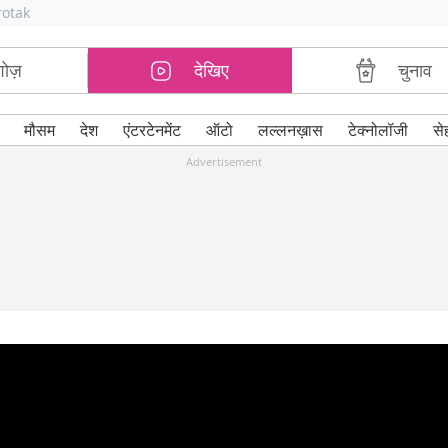
rotak
शोज़
देखिए
चुनाव
मौसम
देश
एंटरटेनमेंट
ऑटो
लल्लनख़ास
टेक्नोलॉजी
से
Advertisement