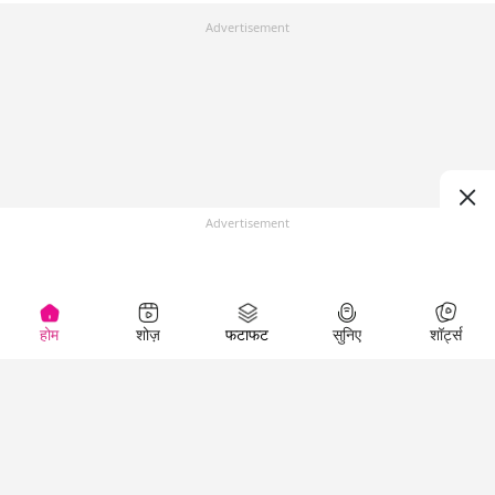
Advertisement
Advertisement
होम
शोज़
फटाफट
सुनिए
शॉर्ट्स
Top Shows
LallanKhas News
Entertainment
News
The Lallantop Show
Hindi Satire & Humor
Duniyadaari
Lallankhas Specials
Guest in the
Breaking News
Entertainment News
Newsroom
Top Political News
Hindi
Netanagri
Hindi
Top stories Cinema