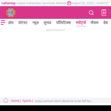
Lallantop
Aajtak
Indiatoday
Sportstak
Newstak
Mumbai Tak
August 06, 2026
Astrotak
|
14:40 IST
होम
लेटेस्ट
न्यूज़
चुनाव
पॉलिटिक्स
स्पोर्ट्स
मौसम
देश
Advertisement
Home
Sports
sanju samsan don't deserve to be left behind suryakumar yadav