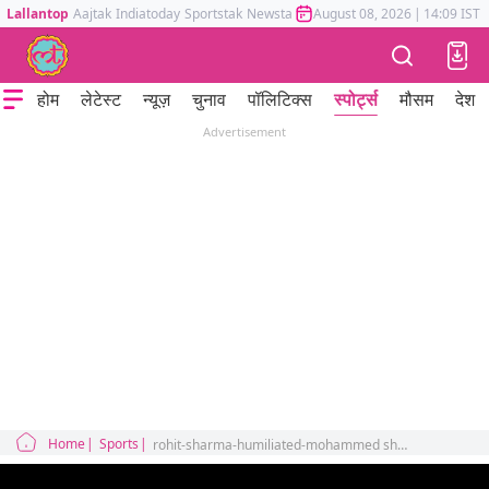
Lallantop
Aajtak
Indiatoday
Sportstak
Newstak
Mumbai Tak
August 08, 2026
Astrotak
|
14:09 IST
होम
लेटेस्ट
न्यूज़
चुनाव
पॉलिटिक्स
स्पोर्ट्स
मौसम
देश
Advertisement
Home
Sports
rohit-sharma-humiliated-mohammed shami-by-withdrawing-for-dasun-shanaka-legal-runout-out