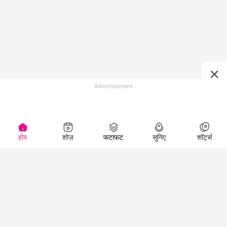
Advertisement
होम
शोज़
फटाफट
सुनिए
शॉर्ट्स
Top Shows
LallanKhas News
Entertainment
News
The Lallantop Show
Hindi Satire & Humor
Duniyadaari
Lallankhas Specials
Guest in the
Breaking News
Entertainment News
Newsroom
Top Political News
Hindi
Netanagri
Hindi
Top stories Cinema
Lallantop Baithki
Top History News
Entertainment Special
Kharcha Paani
Real Stories News
News