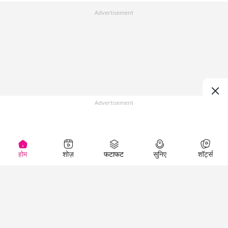
Advertisement
Advertisement
होम
शोज़
फटाफट
सुनिए
शॉर्ट्स
Top Shows
LallanKhas News
Entertainment
News
The Lallantop Show
Hindi Satire & Humor
Duniyadaari
Lallankhas Specials
Guest in the
Breaking News
Entertainment News
Newsroom
Top Political News
Hindi
Netanagri
Hindi
Top stories Cinema