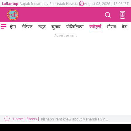
Lallantop
Aajtak
Indiatoday
Sportstak
Newstak
Mumbai Tak
August 08, 2026
Astrotak
|
13:06 IST
होम
लेटेस्ट
न्यूज़
चुनाव
पॉलिटिक्स
स्पोर्ट्स
मौसम
देश
Advertisement
Home
Sports
Rishabh Pant knew about Mahendra Singh Dhoni's last match for Team India