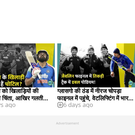
 को खिलाड़ियों की
ग्लासगो की ठंड में नीरज चोपड़ा
 चिंता, आखिर गलती
फाइनल में पहुंचे, वेटलिफ्टिंग में भारत
ys ago
6 days ago
को झटका
Advertisement