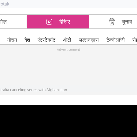
rotak
शोज़
देखिए
चुनाव
मौसम
देश
एंटरटेनमेंट
ऑटो
लल्लनख़ास
टेक्नोलॉजी
से
Advertisement
tralia canceling series with Afghanistan