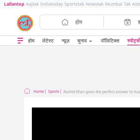
Lallantop
Aajtak
Indiatoday
Sportstak
Newstak
Mumbai Tak
Ast
होम
⌄
चुनाव
होम
लेटेस्ट
न्यूज़
पॉलिटिक्स
स्पोर्ट्स
Home
Sports
Rashid Khan gives the perfect answer to Aus