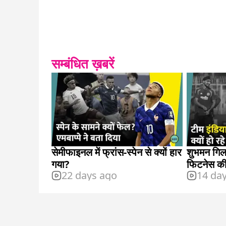
सम्बंधित ख़बरें
सेमीफाइनल में फ्रांस-स्पेन से क्यों हार
शुभमन गिल
गया?
फिटनेस की
22 days ago
14 da
किसकी है?