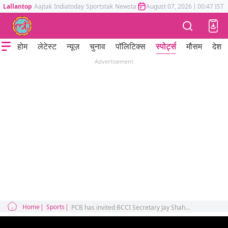
Lallantop
Aajtak
Indiatoday
Sportstak
Newstak
Mumbai Tak
August 07, 2026
Astrotak
|
00:47 IST
होम
लेटेस्ट
न्यूज़
चुनाव
पॉलिटिक्स
स्पोर्ट्स
मौसम
देश
Advertisement
Home
Sports
PCB has invited BCCI Secretary Jay Shah to watch the first match of the Asia Cup