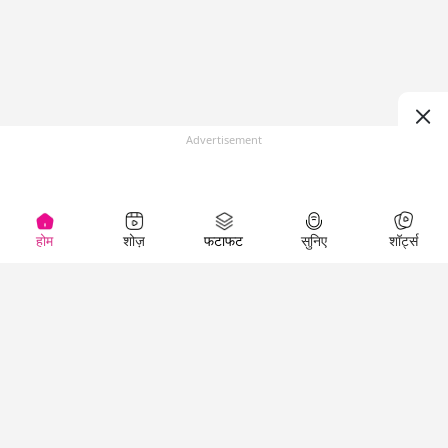
Advertisement
होम
शोज़
फटाफट
सुनिए
शॉर्ट्स
Top Shows
LallanKhas News
Entertainment
News
The Lallantop Show
Hindi Satire & Humor
Duniyadaari
Lallankhas Specials
Guest in the
Breaking News
Entertainment News
Newsroom
Top Political News
Hindi
Netanagri
Hindi
Top stories Cinema
Lallantop Baithki
Top History News
Entertainment Special
Kharcha Paani
Real Stories News
News
Aasan Bhasha Mein
Latest Political News
Top movies series
Social List
Top Literature News
review
Tarikh
Top Persons News
Latest Entertainment