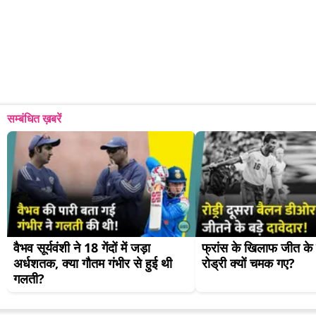
सम्बंधित ख़बरें
वैभव सूर्यवंशी ने 18 गेंदों में जड़ा 
फ्रांस के खिलाफ जीत के ब
अर्धशतक, क्या गौतम गंभीर से हुई थी 
रोड्री क्यों चमक गए?
गलती?