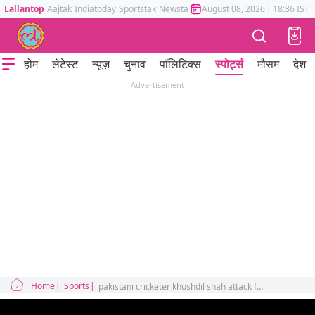
Lallantop
Aajtak
Indiatoday
Sportstak
Newstak
Mumbai Tak
August 08, 2026
Astrotak
|
18:36 IST
होम
लेटेस्ट
न्यूज़
चुनाव
पॉलिटिक्स
स्पोर्ट्स
मौसम
देश
Advertisement
Home
Sports
pakistani cricketer khushdil shah attack fans after loosing match and temper