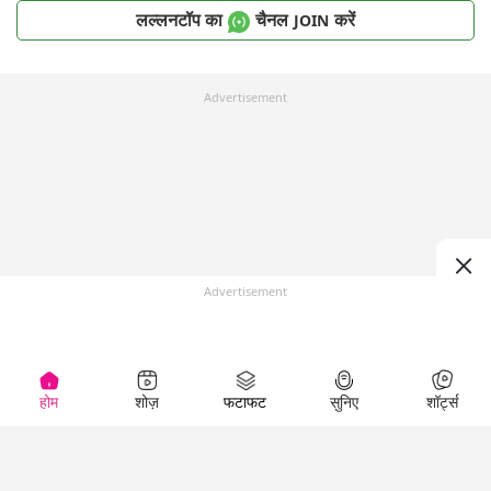
लल्लनटॉप का
चैनल
करें
JOIN
Advertisement
Advertisement
होम
शोज़
फटाफट
सुनिए
शॉर्ट्स
Top Shows
LallanKhas News
Entertainment