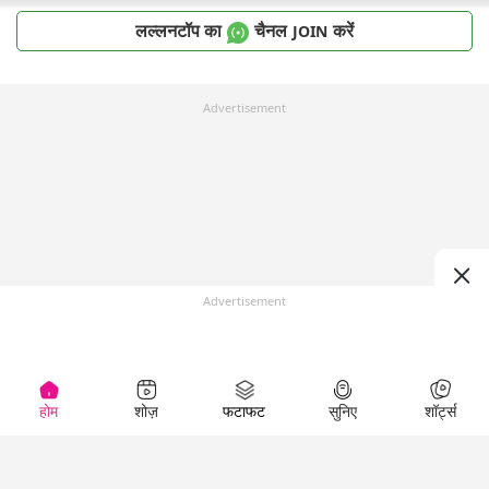
लल्लनटॉप का
चैनल
करें
JOIN
Advertisement
Advertisement
होम
शोज़
फटाफट
सुनिए
शॉर्ट्स