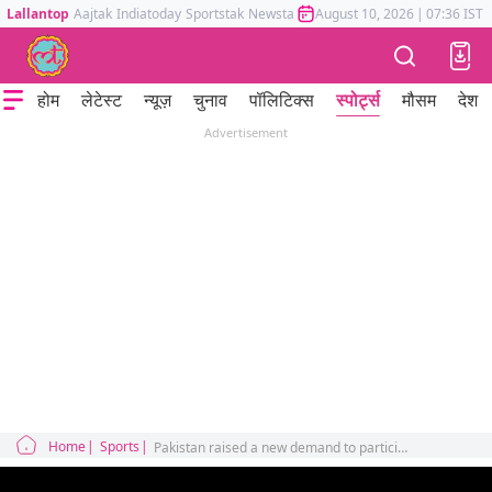
Lallantop
Aajtak
Indiatoday
Sportstak
Newstak
Mumbai Tak
August 10, 2026
Astrotak
|
07:36 IST
होम
लेटेस्ट
न्यूज़
चुनाव
पॉलिटिक्स
स्पोर्ट्स
मौसम
देश
Advertisement
Home
Sports
Pakistan raised a new demand to participate in ODI World Cup 2023?