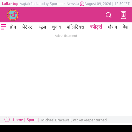
Lallantop
Aajtak
Indiatoday
Sportstak
Newstak
Mumbai Tak
August 09, 2026
Astrotak
|
12:50 IST
होम
लेटेस्ट
न्यूज़
चुनाव
पॉलिटिक्स
स्पोर्ट्स
मौसम
देश
Advertisement
Home
Sports
Michael Bracewell, wicketkeeper turned spinners story profile