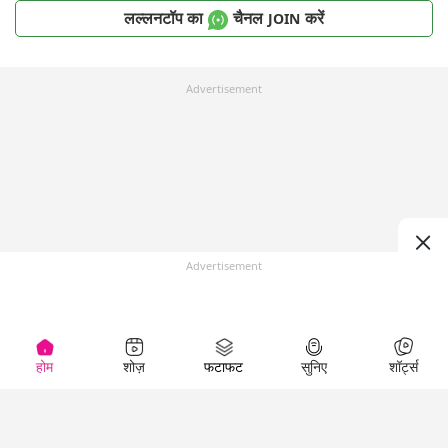
लल्लनटॉप का
चैनल
करें
JOIN
Advertisement
Advertisement
होम
शोज़
फटाफट
सुनिए
शॉर्ट्स
Top Shows
LallanKhas News
Entertainment