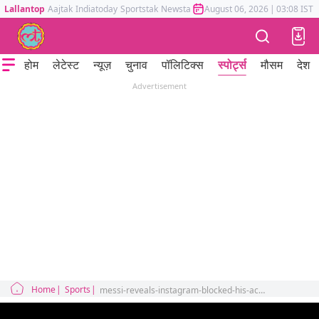
Lallantop
Aajtak
Indiatoday
Sportstak
Newstak
Mumbai Tak
August 06, 2026
Astrotak
|
03:08 IST
होम
लेटेस्ट
न्यूज़
चुनाव
पॉलिटिक्स
स्पोर्ट्स
मौसम
देश
Advertisement
Home
Sports
messi-reveals-instagram-blocked-his-account-after-winning-fifa-world-cup-in-2022