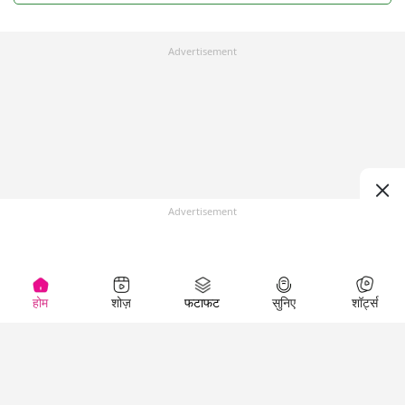
Advertisement
Advertisement
होम
शोज़
फटाफट
सुनिए
शॉर्ट्स
Top Shows
LallanKhas News
Entertainment
News
The Lallantop Show
Hindi Satire & Humor
Duniyadaari
Lallankhas Specials