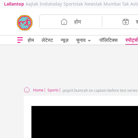
Lallantop
Aajtak
Indiatoday
Sportstak
Newstak
Mumbai Tak
Ast
होम
⌄
चुनाव
होम
लेटेस्ट
न्यूज़
पॉलिटिक्स
स्पोर्ट्स
Home
Sports
jasprit bumrah on captain before test serie