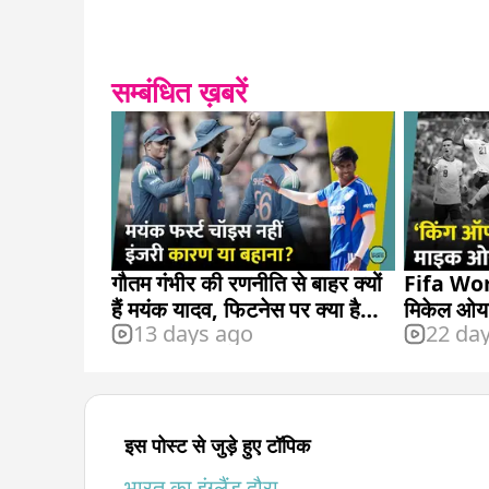
सम्बंधित ख़बरें
गौतम गंभीर की रणनीति से बाहर क्यों
Fifa Wor
हैं मयंक यादव, फिटनेस पर क्या है
मिकेल ओया
13 days ago
22 da
योजना?
दिलाएंगे?
इस पोस्ट से जुड़े हुए टॉपिक
भारत का इंग्लैंड दौरा