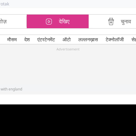
rotak
शोज़
देखिए
चुनाव
मौसम
देश
एंटरटेनमेंट
ऑटो
लल्लनख़ास
टेक्नोलॉजी
से
Advertisement
s with england